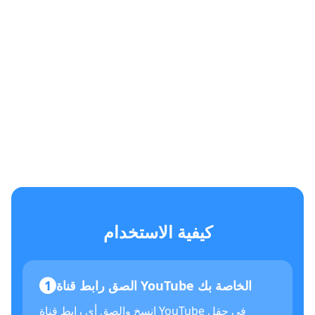
كيفية الاستخدام
الصق رابط قناة YouTube الخاصة بك
1
انسخ والصق أي رابط قناة YouTube في حقل