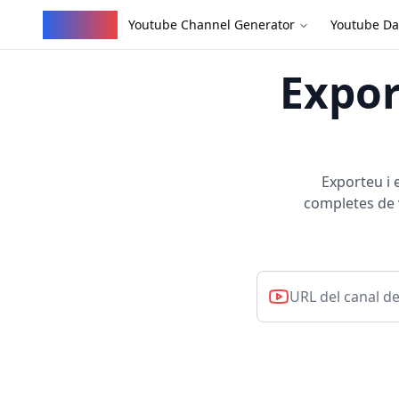
YouVW
Youtube Channel Generator
Youtube Da
Expor
Exporteu i 
completes de 