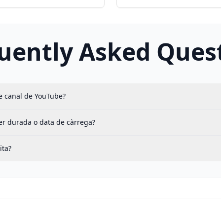
uently Asked Ques
e canal de YouTube?
er durada o data de càrrega?
ïta?