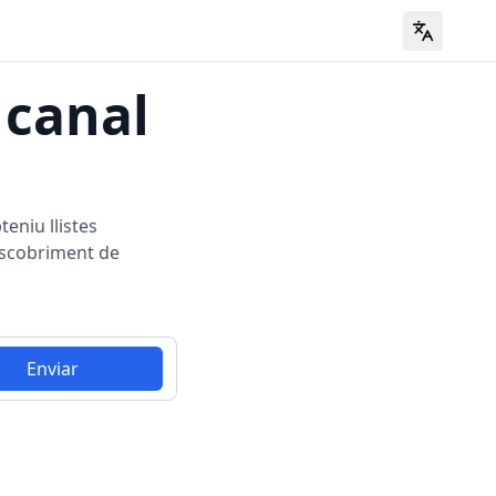
 canal
eniu llistes
escobriment de
Enviar