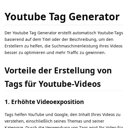
Youtube Tag Generator
Der Youtube Tag Generator erstellt automatisch Youtube-Tags
basierend auf dem Titel oder der Beschreibung, um den
Erstellern zu helfen, die Suchmaschinenleistung ihres Videos
besser zu optimieren und mehr Traffic zu gewinnen.
Vorteile der Erstellung von
Tags für Youtube-Videos
1. Erhöhte Videoexposition
Tags helfen YouTube und Google, den Inhalt Ihres Videos zu
verstehen, einschließlich seines Themas und seiner
Kategorie. Durch die Verwendung von Tags wird Ihr Video für