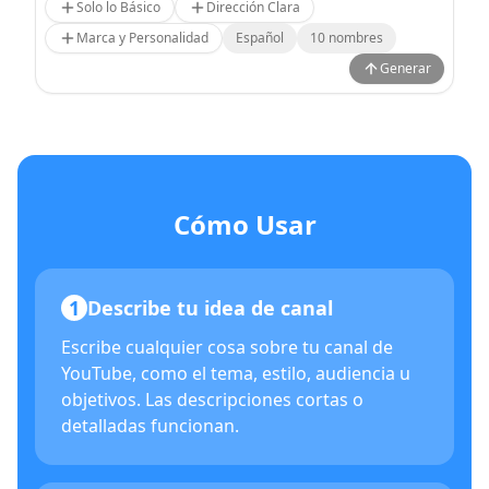
Solo lo Básico
Dirección Clara
Marca y Personalidad
Español
10
nombres
Generar
Cómo Usar
1
Describe tu idea de canal
Escribe cualquier cosa sobre tu canal de
YouTube, como el tema, estilo, audiencia u
objetivos. Las descripciones cortas o
detalladas funcionan.