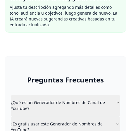
Ajusta tu descripción agregando más detalles como
tono, audiencia u objetivos, luego genera de nuevo. La
IA creará nuevas sugerencias creativas basadas en tu
entrada actualizada.
Preguntas Frecuentes
¿Qué es un Generador de Nombres de Canal de YouTu
¿Qué es un Generador de Nombres de Canal de
Un Generador de Nombres de Canal de YouTube es una 
YouTube?
¿Es gratis usar este Generador de Nombres de YouTu
Sí. Este Generador de Nombres de Canal de YouTube es 
¿Es gratis usar este Generador de Nombres de
¿Cómo funciona este Generador de Nombres de Canal
YouTube?