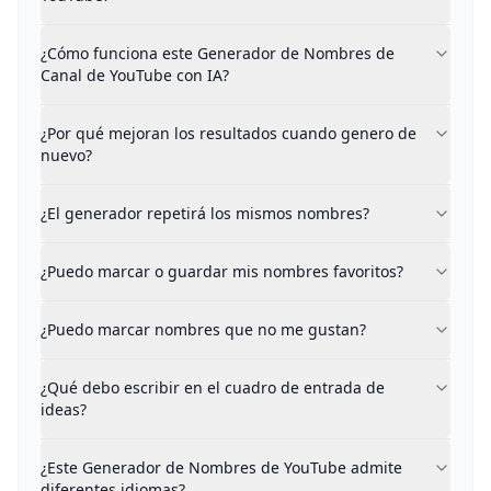
Describes tu idea de canal con tus propias palabras.
¿Por qué mejoran los resultados cuando genero de n
¿Cómo funciona este Generador de Nombres de
Cada vez que generas, el sistema aprende de tus resul
Canal de YouTube con IA?
¿El generador repetirá los mismos nombres?
No. El sistema evita activamente repetir o parecerse
¿Por qué mejoran los resultados cuando genero de
¿Puedo marcar o guardar mis nombres favoritos?
nuevo?
Sí. Este Generador de Nombres de Canal de YouTube te
¿Puedo marcar nombres que no me gustan?
¿El generador repetirá los mismos nombres?
Sí. Marcar nombres que no te gustan ayuda al sistema 
¿Qué debo escribir en el cuadro de entrada de ideas?
Puedes escribir cualquier cosa relacionada con tu cana
¿Puedo marcar o guardar mis nombres favoritos?
¿Este Generador de Nombres de YouTube admite difer
Sí. Este Generador de Nombres de Canal de YouTube adm
¿Puedo marcar nombres que no me gustan?
¿Puedo usar los nombres generados para un canal de
Sí. Todos los nombres generados están diseñados para s
¿Qué debo escribir en el cuadro de entrada de
ideas?
¿Este Generador de Nombres de YouTube admite
diferentes idiomas?