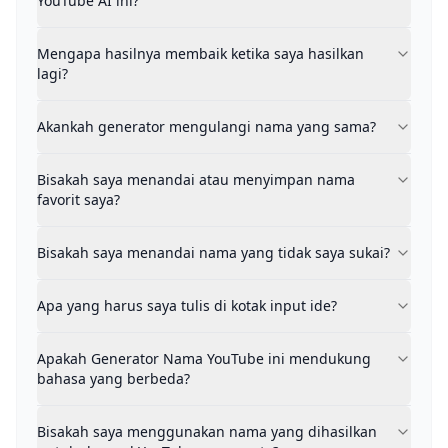
YouTube AI ini?
Mengapa hasilnya membaik ketika saya hasilkan lagi?
Setiap kali Anda menghasilkan, sistem belajar dari h
Akankah generator mengulangi nama yang sama?
Mengapa hasilnya membaik ketika saya hasilkan
lagi?
Tidak. Sistem secara aktif menghindari pengulangan 
Bisakah saya menandai atau menyimpan nama favorit
Ya. Generator Nama Channel YouTube ini memungkin
Akankah generator mengulangi nama yang sama?
Bisakah saya menandai nama yang tidak saya sukai?
Ya. Menandai nama yang tidak Anda sukai membantu 
Bisakah saya menandai atau menyimpan nama
Apa yang harus saya tulis di kotak input ide?
favorit saya?
Anda dapat menulis apa saja yang terkait dengan chan
Apakah Generator Nama YouTube ini mendukung bah
Bisakah saya menandai nama yang tidak saya sukai?
Ya. Generator Nama Channel YouTube ini mendukung 
Bisakah saya menggunakan nama yang dihasilkan unt
Apa yang harus saya tulis di kotak input ide?
Ya. Semua nama yang dihasilkan dirancang untuk rea
Apakah Generator Nama YouTube ini mendukung
bahasa yang berbeda?
Bisakah saya menggunakan nama yang dihasilkan