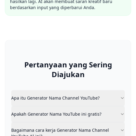
hasilkan lagi. AI akan membuat saran kreatif baru
berdasarkan input yang diperbarui Anda.
Pertanyaan yang Sering
Diajukan
Apa itu Generator Nama Channel YouTube?
Apa itu Generator Nama Channel YouTube?
Generator Nama Channel YouTube adalah alat yang m
Apakah Generator Nama YouTube ini gratis?
Apakah Generator Nama YouTube ini gratis?
Ya. Generator Nama Channel YouTube ini sepenuhnya g
Bagaimana cara kerja Generator Nama Channel YouTub
Anda menjelaskan ide channel Anda dengan kata-kata 
Bagaimana cara kerja Generator Nama Channel