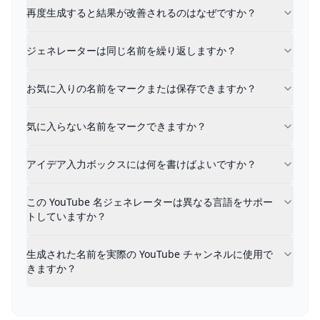
ジェネレーターは同じ名前を繰り返しますか？
再度生成すると結果が改善されるのはなぜですか？
いいえ。システムは、複数回生成しても、以前の生成の
お気に入りの名前をマークまたは保存できますか？
ジェネレーターは同じ名前を繰り返しますか？
はい。この YouTube チャンネル名ジェネレーター
気に入らない名前をマークできますか？
お気に入りの名前をマークまたは保存できますか？
はい。気に入らない名前をマークすると、システムは今
アイデア入力ボックスには何を書けばよいですか？
気に入らない名前をマークできますか？
トピック、コンテンツスタイル、ターゲット視聴者層、
この YouTube 名ジェネレーターは異なる言語をサポー
アイデア入力ボックスには何を書けばよいですか？
はい。この YouTube チャンネル名ジェネレーター
生成された名前を実際の YouTube チャンネルに使用で
はい。すべての生成された名前は、現実的で使用可能になる
この YouTube 名ジェネレーターは異なる言語をサポー
トしていますか？
生成された名前を実際の YouTube チャンネルに使用で
きますか？