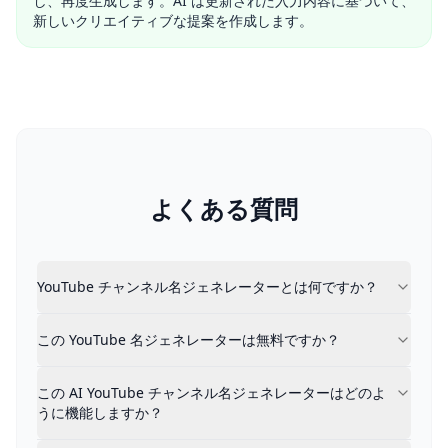
し、再度生成します。AI は更新された入力内容に基づいて、
新しいクリエイティブな提案を作成します。
よくある質問
YouTube チャンネル名ジェネレーターとは何ですか？
YouTube チャンネル名ジェネレーターとは何ですか？
YouTube チャンネル名ジェネレーターは、YouTu
この YouTube 名ジェネレーターは無料ですか？
この YouTube 名ジェネレーターは無料ですか？
はい。この YouTube チャンネル名ジェネレーターは
この AI YouTube チャンネル名ジェネレーターはどの
自分の言葉でチャンネルのアイデアを説明します。この You
この AI YouTube チャンネル名ジェネレーターはどのよ
うに機能しますか？
再度生成すると結果が改善されるのはなぜですか？
生成するたびに、システムは以前の結果から学習します。