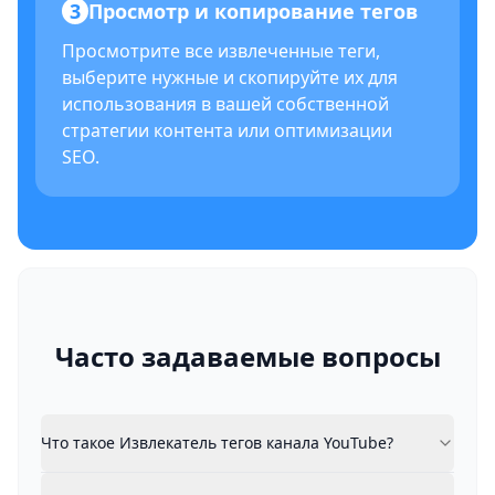
3
Просмотр и копирование тегов
Просмотрите все извлеченные теги,
выберите нужные и скопируйте их для
использования в вашей собственной
стратегии контента или оптимизации
SEO.
Часто задаваемые вопросы
Что такое Извлекатель тегов канала YouTube?
Что такое Извлекатель тегов канала YouTube?
Извлекатель тегов канала YouTube - это бесплатн
Как работает Извлекатель тегов канала YouTube?