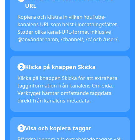
URL
Kopiera och klistra in vilken YouTube-
kanalens URL som helst i inmatningsfältet.
Stöder olika kanal-URL-format inklusive
@användarnamn, /channel/, /c/ och /user/.
2
Klicka på knappen Skicka
Klicka på knappen Skicka för att extrahera
tagginformation från kanalens Om-sida.
Verktyget hämtar omfattande taggdata
direkt från kanalens metadata.
3
Visa och kopiera taggar
Bläddra igenom alla extraherade taggar, välj