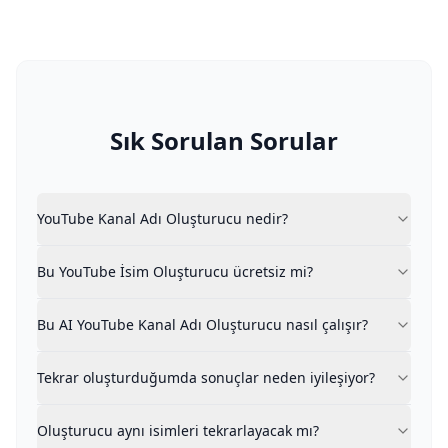
Sık Sorulan Sorular
YouTube Kanal Adı Oluşturucu nedir?
YouTube Kanal Adı Oluşturucu nedir?
YouTube Kanal Adı Oluşturucu, YouTube kanal adları için 
Bu YouTube İsim Oluşturucu ücretsiz mi?
Bu YouTube İsim Oluşturucu ücretsiz mi?
Evet. Bu YouTube Kanal Adı Oluşturucu tamamen ücretsi
Bu AI YouTube Kanal Adı Oluşturucu nasıl çalışır?
Kanal fikrinizi kendi kelimelerinizle açıklarsınız. Bu Yo
Bu AI YouTube Kanal Adı Oluşturucu nasıl çalışır?
Tekrar oluşturduğumda sonuçlar neden iyileşiyor?
Her oluşturduğunuzda, sistem önceki sonuçlarınızdan öğ
Tekrar oluşturduğumda sonuçlar neden iyileşiyor?
Oluşturucu aynı isimleri tekrarlayacak mı?
Hayır. Sistem, birden fazla kez oluştursanız bile, önce
Oluşturucu aynı isimleri tekrarlayacak mı?
Favori isimlerimi işaretleyebilir veya kaydedebilir miyi