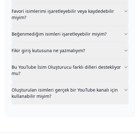
Evet. Bu YouTube Kanal Adı Oluşturucu, karşılaştırma iç
Favori isimlerimi işaretleyebilir veya kaydedebilir
Beğenmediğim isimleri işaretleyebilir miyim?
miyim?
Evet. Beğenmediğiniz isimleri işaretlemek, sistemin g
Fikir giriş kutusuna ne yazmalıyım?
Beğenmediğim isimleri işaretleyebilir miyim?
Kanalınızla ilgili konu, içerik stili, hedef kitle, ton ve
Bu YouTube İsim Oluşturucu farklı dilleri destekliyor 
Fikir giriş kutusuna ne yazmalıyım?
Evet. Bu YouTube Kanal Adı Oluşturucu birden fazla dili de
Oluşturulan isimleri gerçek bir YouTube kanalı için kul
Evet. Tüm oluşturulan isimler gerçekçi ve kullanılabilir
Bu YouTube İsim Oluşturucu farklı dilleri destekliyor
mu?
Oluşturulan isimleri gerçek bir YouTube kanalı için
kullanabilir miyim?